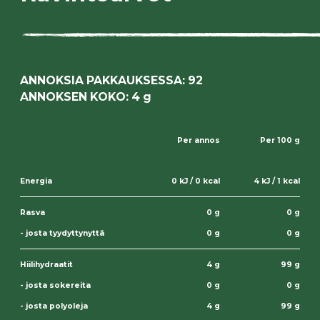
ANNOKSIA PAKKAUKSESSA: 92
ANNOKSEN KOKO: 4 g
Per annos
Per 100 g
Energia
0 kJ / 0 kcal
4 kJ / 1 kcal
Rasva
0 g
0 g
- josta tyydyttynyttä
0 g
0 g
Hiilihydraatit
4 g
99 g
- josta sokereita
0 g
0 g
- josta polyoleja
4 g
99 g