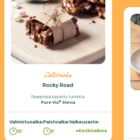
Jälkiruoka
Rocky Road
Reseptissä käytetty tuotetta
®
Pure Via
Stevia
Valmistusaika
:
Paistoaika
:
Vaikeusaste
:
Keskivaikea
15'
5'