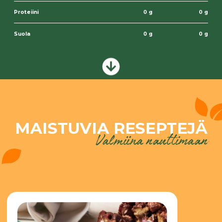
Proteiini
0 g
0 g
Suola
0 g
0 g
MAISTUVIA RESEPTEJÄ
Valmiina nauttimaan