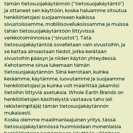
tämän tietosuojakäytännön (”tietosuojakäytäntö”)
ja ottaneet sen käyttöön, koska haluamme sitoutua
henkilötietojesi suojaamiseen kaikissa
sivustoissamme, mobiilisovelluksissamme ja muissa
tähän tietosuojakäytäntöön liittyvissä
verkkotoiminnoissa (“sivustot”). Tätä
tietosuojakäytäntöä sovelletaan vain sivustoihin, ja
se kattaa ainoastaan tiedot, jotka kerätään
sivustoihin pääsyn ja niiden käytön yhteydessä.
Kehotamme sinua lukemaan tämän
tietosuojakäytännön. Siinä kerrotaan, kuinka
keräämme, käytämme, luovutamme ja suojaamme
henkilötietojasi ja kuinka voit määrittää jakamiisi
tietoihin liittyviä asetuksia. Whole Earth Brands on
henkilötietojen käsittelystä vastaava taho (eli
rekisterinpitäjä) tämän tietosuojakäytännön
mukaisesti.
Koska olemme maailmanlaajuinen yritys, tässä
tietosuojakäytännössä huomioidaan monenlaisia