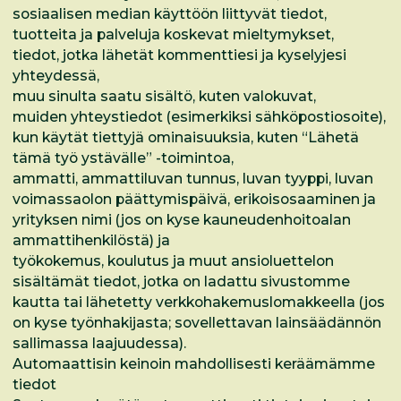
sosiaalisen median käyttöön liittyvät tiedot,
tuotteita ja palveluja koskevat mieltymykset,
tiedot, jotka lähetät kommenttiesi ja kyselyjesi
yhteydessä,
muu sinulta saatu sisältö, kuten valokuvat,
muiden yhteystiedot (esimerkiksi sähköpostiosoite),
kun käytät tiettyjä ominaisuuksia, kuten “Lähetä
tämä työ ystävälle” -toimintoa,
ammatti, ammattiluvan tunnus, luvan tyyppi, luvan
voimassaolon päättymispäivä, erikoisosaaminen ja
yrityksen nimi (jos on kyse kauneudenhoitoalan
ammattihenkilöstä) ja
työkokemus, koulutus ja muut ansioluettelon
sisältämät tiedot, jotka on ladattu sivustomme
kautta tai lähetetty verkkohakemuslomakkeella (jos
on kyse työnhakijasta; sovellettavan lainsäädännön
sallimassa laajuudessa).
Automaattisin keinoin mahdollisesti keräämämme
tiedot