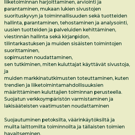
liiketoiminnan harjoittaminen, arviointi ja
parantaminen, mukaan lukien sivustojen
suorituskyvyn ja toiminnallisuuden sekä tuotteiden
hallinta, parantaminen, tehostaminen ja analysointi,
uusien tuotteiden ja palveluiden kehittäminen,
viestinnän hallinta sekä kirjanpidon,
tilintarkastuksen ja muiden sisäisten toimintojen
suorittaminen,
sopimusten noudattaminen,
sen tutkiminen, miten kuluttajat käyttävät sivustoja,
ja
muiden markkinatutkimusten toteuttaminen, kuten
trendien ja liiketoimintamahdollisuuksien
määrittäminen kuluttajien toiminnan perusteella.
Suojatun verkkoympäristön varmistaminen ja
lakisääteisten vaatimusten noudattaminen
Suojautuminen petoksilta, väärinkäytöksiltä ja
muilta laittomilta toiminnoilta ja tällaisten toimien
havaitseminen,