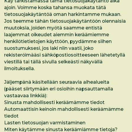
Käy tarkistamassa tämä tietosuojakäytäntö aika
ajoin. Voimme koska tahansa muokata tätä
tietosuojakäytäntöä oman harkintamme mukaan.
Jos teemme tähän tietosuojakäytäntöön olennaisia
muutoksia, joiden myötä saamme entistä
laajemmat oikeudet aiemmin keräämiemme
henkilötietietojen käyttöön, pyydämme siihen
suostumuksesi, jos laki niin vaatii, joko
rekisteröimääsi sähköpostiosoitteeseen lähetetyllä
viestillä tai tällä sivulla selkeästi näkyvällä
ilmoituksella.
Jäljempänä käsitellään seuraavia aihealueita
(pääset siirtymään eri osioihin napsauttamalla
vastaavaa linkkiä):
Sinusta mahdollisesti keräämämme tiedot
Automaattisin keinoin mahdollisesti keräämämme
tiedot
Lasten tietosuojan varmistaminen
Miten käytämme sinusta keräämiämme tietoja?