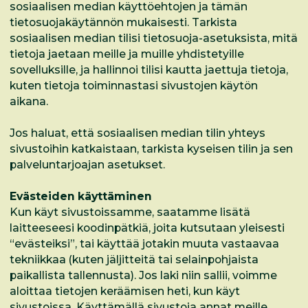
sosiaalisen median käyttöehtojen ja tämän
tietosuojakäytännön mukaisesti. Tarkista
sosiaalisen median tilisi tietosuoja-asetuksista, mitä
tietoja jaetaan meille ja muille yhdistetyille
sovelluksille, ja hallinnoi tilisi kautta jaettuja tietoja,
kuten tietoja toiminnastasi sivustojen käytön
aikana.
Jos haluat, että sosiaalisen median tilin yhteys
sivustoihin katkaistaan, tarkista kyseisen tilin ja sen
palveluntarjoajan asetukset.
Evästeiden käyttäminen
Kun käyt sivustoissamme, saatamme lisätä
laitteeseesi koodinpätkiä, joita kutsutaan yleisesti
“evästeiksi”, tai käyttää jotakin muuta vastaavaa
tekniikkaa (kuten jäljitteitä tai selainpohjaista
paikallista tallennusta). Jos laki niin sallii, voimme
aloittaa tietojen keräämisen heti, kun käyt
sivustoissa. Käyttämällä sivustoja annat meille