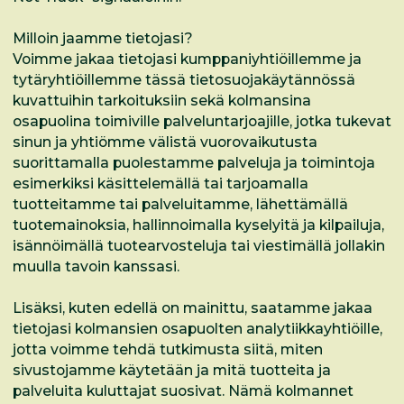
Milloin jaamme tietojasi?
Voimme jakaa tietojasi kumppaniyhtiöillemme ja
tytäryhtiöillemme tässä tietosuojakäytännössä
kuvattuihin tarkoituksiin sekä kolmansina
osapuolina toimiville palveluntarjoajille, jotka tukevat
sinun ja yhtiömme välistä vuorovaikutusta
suorittamalla puolestamme palveluja ja toimintoja
esimerkiksi käsittelemällä tai tarjoamalla
tuotteitamme tai palveluitamme, lähettämällä
tuotemainoksia, hallinnoimalla kyselyitä ja kilpailuja,
isännöimällä tuotearvosteluja tai viestimällä jollakin
muulla tavoin kanssasi.
Lisäksi, kuten edellä on mainittu, saatamme jakaa
tietojasi kolmansien osapuolten analytiikkayhtiöille,
jotta voimme tehdä tutkimusta siitä, miten
sivustojamme käytetään ja mitä tuotteita ja
palveluita kuluttajat suosivat. Nämä kolmannet