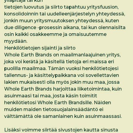
ylläpitäjä tai kun
tietojen luovutus ja siirto tapahtuu yritysfuusion,
konsolidoinnin tai uudelleenjärjestelyn yhteydessä,
jonkin muun yritysmuutoksen yhteydessä, kuten
due diligence -prosessin aikana, tai kun olennaisilta
osin kaikki osakkeemme ja omaisuutemme
myydään.
Henkilötietojen sijainti ja siirto
Whole Earth Brands on maailmanlaajuinen yritys,
joka voi kerätä ja käsitellä tietoja eri maissa eri
puolilla maailmaa. Tämän vuoksi henkilötietojesi
tallennus- ja käsittelypaikkana voi sovellettavien
lakien mukaisesti olla myös jokin muu maa, jossa
Whole Earth Brands harjoittaa liiketoimintaa, kuin
asuinmaasi tai maa, josta käsin toimitit
henkilötietosi Whole Earth Brandsille. Näiden
muiden maiden tietosuojalainsäädäntö ei
välttämättä ole samanlainen kuin asuinmaassasi.
Lisäksi voimme siirtää sivustojen kautta sinusta