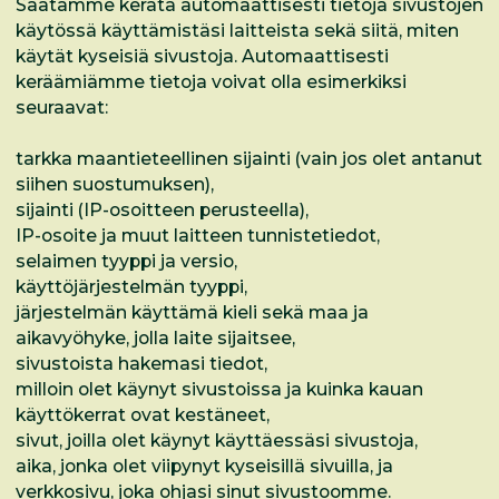
Saatamme kerätä automaattisesti tietoja sivustojen
käytössä käyttämistäsi laitteista sekä siitä, miten
käytät kyseisiä sivustoja. Automaattisesti
keräämiämme tietoja voivat olla esimerkiksi
seuraavat:
tarkka maantieteellinen sijainti (vain jos olet antanut
siihen suostumuksen),
sijainti (IP-osoitteen perusteella),
IP-osoite ja muut laitteen tunnistetiedot,
selaimen tyyppi ja versio,
käyttöjärjestelmän tyyppi,
järjestelmän käyttämä kieli sekä maa ja
aikavyöhyke, jolla laite sijaitsee,
sivustoista hakemasi tiedot,
milloin olet käynyt sivustoissa ja kuinka kauan
käyttökerrat ovat kestäneet,
sivut, joilla olet käynyt käyttäessäsi sivustoja,
aika, jonka olet viipynyt kyseisillä sivuilla, ja
verkkosivu, joka ohjasi sinut sivustoomme.