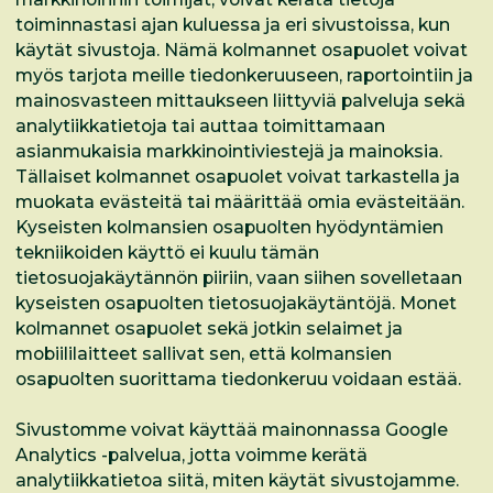
toiminnastasi ajan kuluessa ja eri sivustoissa, kun
käytät sivustoja. Nämä kolmannet osapuolet voivat
myös tarjota meille tiedonkeruuseen, raportointiin ja
mainosvasteen mittaukseen liittyviä palveluja sekä
analytiikkatietoja tai auttaa toimittamaan
asianmukaisia markkinointiviestejä ja mainoksia.
Tällaiset kolmannet osapuolet voivat tarkastella ja
muokata evästeitä tai määrittää omia evästeitään.
Kyseisten kolmansien osapuolten hyödyntämien
tekniikoiden käyttö ei kuulu tämän
tietosuojakäytännön piiriin, vaan siihen sovelletaan
kyseisten osapuolten tietosuojakäytäntöjä. Monet
kolmannet osapuolet sekä jotkin selaimet ja
mobiililaitteet sallivat sen, että kolmansien
osapuolten suorittama tiedonkeruu voidaan estää.
Sivustomme voivat käyttää mainonnassa Google
Analytics -palvelua, jotta voimme kerätä
analytiikkatietoa siitä, miten käytät sivustojamme.