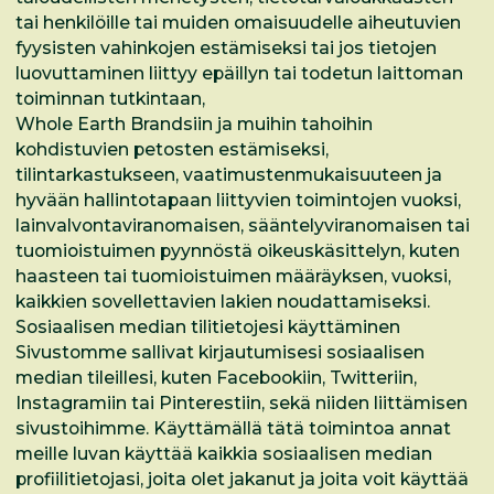
tai henkilöille tai muiden omaisuudelle aiheutuvien
fyysisten vahinkojen estämiseksi tai jos tietojen
luovuttaminen liittyy epäillyn tai todetun laittoman
toiminnan tutkintaan,
Whole Earth Brandsiin ja muihin tahoihin
kohdistuvien petosten estämiseksi,
tilintarkastukseen, vaatimustenmukaisuuteen ja
hyvään hallintotapaan liittyvien toimintojen vuoksi,
lainvalvontaviranomaisen, sääntelyviranomaisen tai
tuomioistuimen pyynnöstä oikeuskäsittelyn, kuten
haasteen tai tuomioistuimen määräyksen, vuoksi,
kaikkien sovellettavien lakien noudattamiseksi.
Sosiaalisen median tilitietojesi käyttäminen
Sivustomme sallivat kirjautumisesi sosiaalisen
median tileillesi, kuten Facebookiin, Twitteriin,
Instagramiin tai Pinterestiin, sekä niiden liittämisen
sivustoihimme. Käyttämällä tätä toimintoa annat
meille luvan käyttää kaikkia sosiaalisen median
profiilitietojasi, joita olet jakanut ja joita voit käyttää