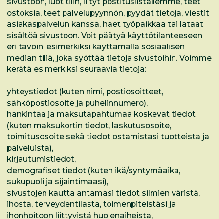
sivustoon, luot tilin, liityt postituslistallemme, teet
ostoksia, teet palvelupyynnön, pyydät tietoja, viestit
asiakaspalvelun kanssa, haet työpaikkaa tai lataat
sisältöä sivustoon. Voit päätyä käyttötilanteeseen
eri tavoin, esimerkiksi käyttämällä sosiaalisen
median tiliä, joka syöttää tietoja sivustoihin. Voimme
kerätä esimerkiksi seuraavia tietoja:
yhteystiedot (kuten nimi, postiosoitteet,
sähköpostiosoite ja puhelinnumero),
hankintaa ja maksutapahtumaa koskevat tiedot
(kuten maksukortin tiedot, laskutusosoite,
toimitusosoite sekä tiedot ostamistasi tuotteista ja
palveluista),
kirjautumistiedot,
demografiset tiedot (kuten ikä/syntymäaika,
sukupuoli ja sijaintimaasi),
sivustojen kautta antamasi tiedot silmien väristä,
ihosta, terveydentilasta, toimenpiteistäsi ja
ihonhoitoon liittyvistä huolenaiheista,