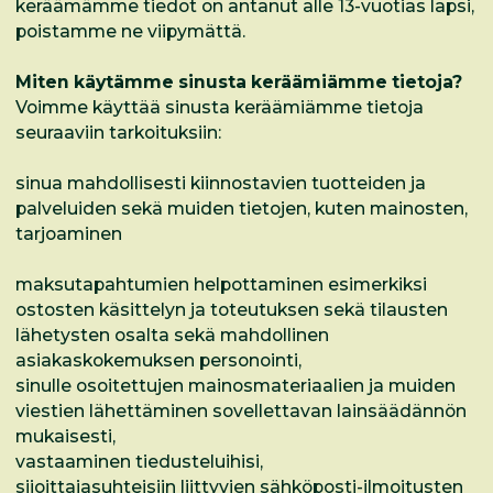
keräämämme tiedot on antanut alle 13-vuotias lapsi,
poistamme ne viipymättä.
Miten käytämme sinusta keräämiämme tietoja?
Voimme käyttää sinusta keräämiämme tietoja
seuraaviin tarkoituksiin:
sinua mahdollisesti kiinnostavien tuotteiden ja
palveluiden sekä muiden tietojen, kuten mainosten,
tarjoaminen
maksutapahtumien helpottaminen esimerkiksi
ostosten käsittelyn ja toteutuksen sekä tilausten
lähetysten osalta sekä mahdollinen
asiakaskokemuksen personointi,
sinulle osoitettujen mainosmateriaalien ja muiden
viestien lähettäminen sovellettavan lainsäädännön
mukaisesti,
vastaaminen tiedusteluihisi,
sijoittajasuhteisiin liittyvien sähköposti-ilmoitusten