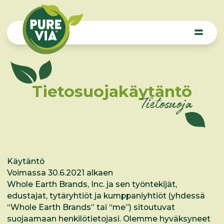
Logo Pure Via
Open m
Tietosuojakäytäntö
Tietosuoja
Käytäntö
Voimassa 30.6.2021 alkaen
Whole Earth Brands, Inc. ja sen työntekijät,
edustajat, tytäryhtiöt ja kumppaniyhtiöt (yhdessä
“Whole Earth Brands” tai “me”) sitoutuvat
suojaamaan henkilötietojasi. Olemme hyväksyneet