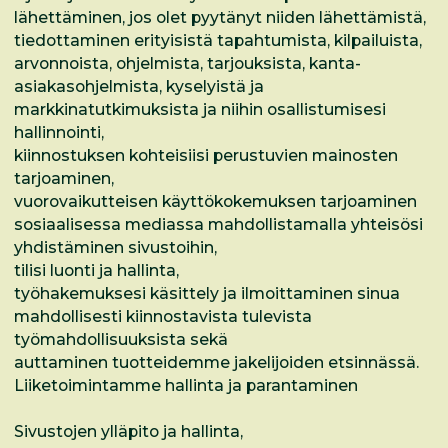
lähettäminen, jos olet pyytänyt niiden lähettämistä,
tiedottaminen erityisistä tapahtumista, kilpailuista,
arvonnoista, ohjelmista, tarjouksista, kanta-
asiakasohjelmista, kyselyistä ja
markkinatutkimuksista ja niihin osallistumisesi
hallinnointi,
kiinnostuksen kohteisiisi perustuvien mainosten
tarjoaminen,
vuorovaikutteisen käyttökokemuksen tarjoaminen
sosiaalisessa mediassa mahdollistamalla yhteisösi
yhdistäminen sivustoihin,
tilisi luonti ja hallinta,
työhakemuksesi käsittely ja ilmoittaminen sinua
mahdollisesti kiinnostavista tulevista
työmahdollisuuksista sekä
auttaminen tuotteidemme jakelijoiden etsinnässä.
Liiketoimintamme hallinta ja parantaminen
Sivustojen ylläpito ja hallinta,