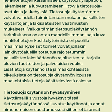
henkilötietojen keräämiseen, käyttöön, ylläpitoon,
jakamiseen ja luovuttamiseen liittyviä tietosuoja-
asetuksia ja -kehyksiä. Tietosuojakäytäntömme
voivat vaihdella toimintamaan mukaan paikallisten
käytäntöjen ja lakisääteisten vaatimusten
mukaisesti. Vaikka tämän tietosuojakäytännön
tarkoituksena on antaa mahdollisimman laaja kuva
henkilötietojen käsittelytoimista eri puolilla
maailmaa, kyseiset toimet voivat joillakin
lainkäyttöalueilla toteutua rajoitetummin
paikallisten lainsäädännön rajoitusten tai tarjolla
olevien tuotteiden ja palveluiden vuoksi.
Lisätietoja käytännöistä ja maakohtaisista
oikeuksista on tietosuojakäytännön lopussa
maakohtaisia tietoja käsittelevässä osiossa.
Tietosuojakäytännön hyväksyminen
Käyttämällä sivustoja hyväksyt tässä
tietosuojakäytännössä kuvatut käytännöt ja annat
nimenomaisen suostumuksesi siihen, että annat