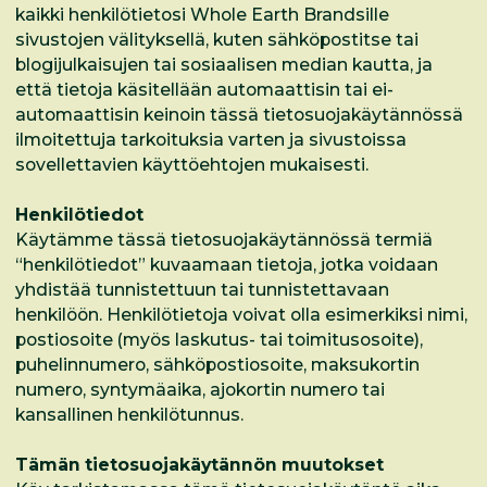
kaikki henkilötietosi Whole Earth Brandsille
sivustojen välityksellä, kuten sähköpostitse tai
blogijulkaisujen tai sosiaalisen median kautta, ja
että tietoja käsitellään automaattisin tai ei-
automaattisin keinoin tässä tietosuojakäytännössä
ilmoitettuja tarkoituksia varten ja sivustoissa
sovellettavien käyttöehtojen mukaisesti.
Henkilötiedot
Käytämme tässä tietosuojakäytännössä termiä
“henkilötiedot” kuvaamaan tietoja, jotka voidaan
yhdistää tunnistettuun tai tunnistettavaan
henkilöön. Henkilötietoja voivat olla esimerkiksi nimi,
postiosoite (myös laskutus- tai toimitusosoite),
puhelinnumero, sähköpostiosoite, maksukortin
numero, syntymäaika, ajokortin numero tai
kansallinen henkilötunnus.
Tämän tietosuojakäytännön muutokset