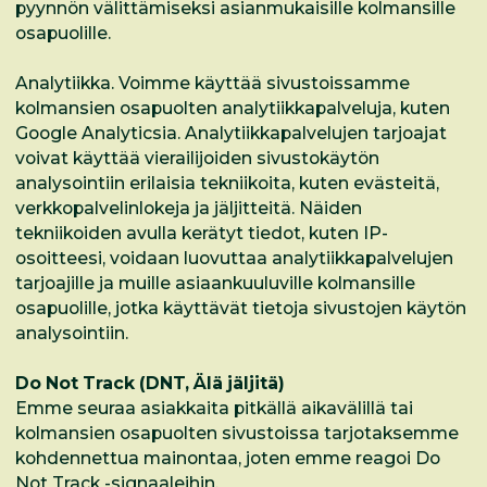
pyynnön välittämiseksi asianmukaisille kolmansille
osapuolille.
Analytiikka. Voimme käyttää sivustoissamme
kolmansien osapuolten analytiikkapalveluja, kuten
Google Analyticsia. Analytiikkapalvelujen tarjoajat
voivat käyttää vierailijoiden sivustokäytön
analysointiin erilaisia tekniikoita, kuten evästeitä,
verkkopalvelinlokeja ja jäljitteitä. Näiden
tekniikoiden avulla kerätyt tiedot, kuten IP-
osoitteesi, voidaan luovuttaa analytiikkapalvelujen
tarjoajille ja muille asiaankuuluville kolmansille
osapuolille, jotka käyttävät tietoja sivustojen käytön
analysointiin.
Do Not Track (DNT, Älä jäljitä)
Emme seuraa asiakkaita pitkällä aikavälillä tai
kolmansien osapuolten sivustoissa tarjotaksemme
kohdennettua mainontaa, joten emme reagoi Do
Not Track -signaaleihin.