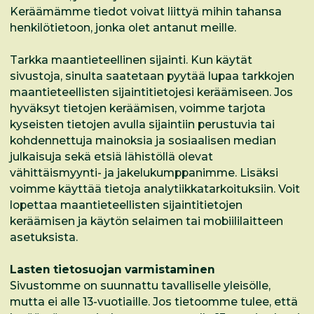
Keräämämme tiedot voivat liittyä mihin tahansa
henkilötietoon, jonka olet antanut meille.
Tarkka maantieteellinen sijainti. Kun käytät
sivustoja, sinulta saatetaan pyytää lupaa tarkkojen
maantieteellisten sijaintitietojesi keräämiseen. Jos
hyväksyt tietojen keräämisen, voimme tarjota
kyseisten tietojen avulla sijaintiin perustuvia tai
kohdennettuja mainoksia ja sosiaalisen median
julkaisuja sekä etsiä lähistöllä olevat
vähittäismyynti- ja jakelukumppanimme. Lisäksi
voimme käyttää tietoja analytiikkatarkoituksiin. Voit
lopettaa maantieteellisten sijaintitietojen
keräämisen ja käytön selaimen tai mobiililaitteen
asetuksista.
Lasten tietosuojan varmistaminen
Sivustomme on suunnattu tavalliselle yleisölle,
mutta ei alle 13-vuotiaille. Jos tietoomme tulee, että