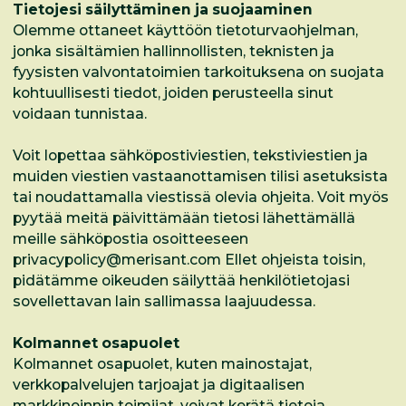
Tietojesi säilyttäminen ja suojaaminen
Olemme ottaneet käyttöön tietoturvaohjelman,
jonka sisältämien hallinnollisten, teknisten ja
fyysisten valvontatoimien tarkoituksena on suojata
kohtuullisesti tiedot, joiden perusteella sinut
voidaan tunnistaa.
Voit lopettaa sähköpostiviestien, tekstiviestien ja
muiden viestien vastaanottamisen tilisi asetuksista
tai noudattamalla viestissä olevia ohjeita. Voit myös
pyytää meitä päivittämään tietosi lähettämällä
meille sähköpostia osoitteeseen
privacypolicy@merisant.com
Ellet ohjeista toisin,
pidätämme oikeuden säilyttää henkilötietojasi
sovellettavan lain sallimassa laajuudessa.
Kolmannet osapuolet
Kolmannet osapuolet, kuten mainostajat,
verkkopalvelujen tarjoajat ja digitaalisen
markkinoinnin toimijat, voivat kerätä tietoja