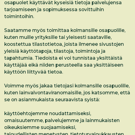
osapuolet käyttävät kyseisiä tietoja palvelujensa
tarjoamiseen ja sopimuksessa sovittuihin
toimintoihin.
Saatamme myös toimittaa kolmansille osapuolille,
kuten muille yrityksille tai yleisesti saataville,
koostettua tilastotietoa, joista ilmenee sivustojen
yleisiä käyttötapoja, tilastoja, toimintoja ja
tapahtumia. Tiedoista ei voi tunnistaa yksittäistä
käyttäjää eikä niiden perusteella saa yksittäiseen
käyttöön liittyvää tietoa.
Voimme myös jakaa tietojasi kolmansille osapuolille,
kuten lainvalvontaviranomaisille, jos katsomme, että
se on asianmukaista seuraavista syistä:
käyttöehtojemme noudattamiseksi,
omaisuutemme, palvelujemme ja lainmukaisten
oikeuksiemme suojaamiseksi,
taloudellisten menetysten, tietoturvaloukkausten