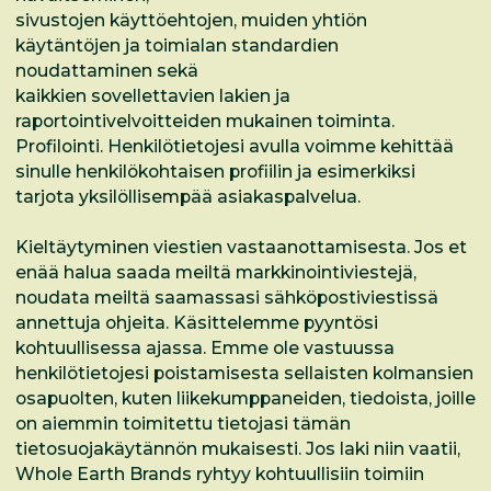
sivustojen käyttöehtojen, muiden yhtiön
käytäntöjen ja toimialan standardien
noudattaminen sekä
kaikkien sovellettavien lakien ja
raportointivelvoitteiden mukainen toiminta.
Profilointi. Henkilötietojesi avulla voimme kehittää
sinulle henkilökohtaisen profiilin ja esimerkiksi
tarjota yksilöllisempää asiakaspalvelua.
Kieltäytyminen viestien vastaanottamisesta. Jos et
enää halua saada meiltä markkinointiviestejä,
noudata meiltä saamassasi sähköpostiviestissä
annettuja ohjeita. Käsittelemme pyyntösi
kohtuullisessa ajassa. Emme ole vastuussa
henkilötietojesi poistamisesta sellaisten kolmansien
osapuolten, kuten liikekumppaneiden, tiedoista, joille
on aiemmin toimitettu tietojasi tämän
tietosuojakäytännön mukaisesti. Jos laki niin vaatii,
Whole Earth Brands ryhtyy kohtuullisiin toimiin