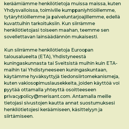
keräämiämme henkilötietoja muissa maissa, kuten
Yhdysvalloissa, toimiville kumppaniyhtiöillemme,
tytäryhtiöillemme ja palveluntarjoajillemme, edellä
kuvattuihin tarkoituksiin. Kun siirrämme
henkilötietojasi toiseen maahan, teemme sen
sovellettavan lainsäädännön mukaisesti.
Kun siirrämme henkilötietoja Euroopan
talousalueelta (ETA), Yhdistyneestä
kuningaskunnasta tai Sveitsistä muihin kuin ETA-
maihin tai Yhdistyneeseen kuningaskuntaan,
käytämme hyväksyttyjä tiedonsiirtomekanismeja,
kuten vakiosopimuslausekkeita, joiden käyttöä voi
pyytää ottamalla yhteyttä osoitteeseen
privacypolicy@merisant.com
. Antamalla meille
tietojasi sivustojen kautta annat suostumuksesi
henkilötietojesi keräämiseen, käsittelyyn ja
siirtämiseen.