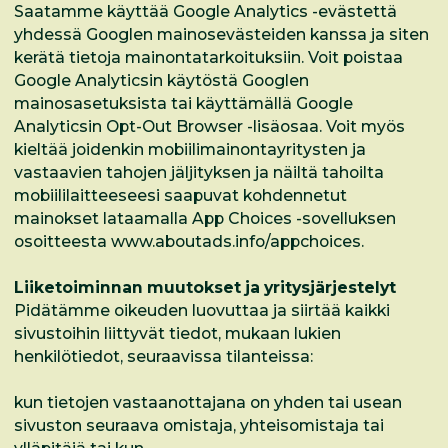
Saatamme käyttää Google Analytics -evästettä
yhdessä Googlen mainosevästeiden kanssa ja siten
kerätä tietoja mainontatarkoituksiin. Voit poistaa
Google Analyticsin käytöstä Googlen
mainosasetuksista tai käyttämällä Google
Analyticsin Opt-Out Browser -lisäosaa. Voit myös
kieltää joidenkin mobiilimainontayritysten ja
vastaavien tahojen jäljityksen ja näiltä tahoilta
mobiililaitteeseesi saapuvat kohdennetut
mainokset lataamalla App Choices -sovelluksen
osoitteesta www.aboutads.info/appchoices.
Liiketoiminnan muutokset ja yritysjärjestelyt
Pidätämme oikeuden luovuttaa ja siirtää kaikki
sivustoihin liittyvät tiedot, mukaan lukien
henkilötiedot, seuraavissa tilanteissa:
kun tietojen vastaanottajana on yhden tai usean
sivuston seuraava omistaja, yhteisomistaja tai