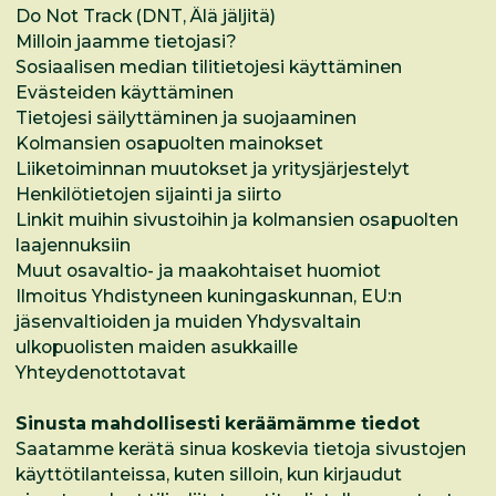
Do Not Track (DNT, Älä jäljitä)
Milloin jaamme tietojasi?
Sosiaalisen median tilitietojesi käyttäminen
Evästeiden käyttäminen
Tietojesi säilyttäminen ja suojaaminen
Kolmansien osapuolten mainokset
Liiketoiminnan muutokset ja yritysjärjestelyt
Henkilötietojen sijainti ja siirto
Linkit muihin sivustoihin ja kolmansien osapuolten
laajennuksiin
Muut osavaltio- ja maakohtaiset huomiot
Ilmoitus Yhdistyneen kuningaskunnan, EU:n
jäsenvaltioiden ja muiden Yhdysvaltain
ulkopuolisten maiden asukkaille
Yhteydenottotavat
Sinusta mahdollisesti keräämämme tiedot
Saatamme kerätä sinua koskevia tietoja sivustojen
käyttötilanteissa, kuten silloin, kun kirjaudut